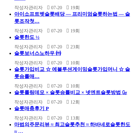
작성자
관리자
07-20
19
회
아이소프트벳슬롯배당 — 프리미엄슬롯하는법 — 슬
롯조작첫…
작성자
관리자
07-20
19
회
슬롯한도 ½
작성자
관리자
07-20
23
회
슬롯보너스노하우 ⒨
작성자
관리자
07-20
10
회
슬롯가입비교 ☆ 에볼루션게이밍슬롯가입머니 ☆ 슬
롯승률매…
작성자
관리자
07-20
10
회
슬롯롤링데모 × 슬롯승률비교 × 넷엔트슬롯방법 ㏉
작성자
관리자
07-20
12
회
슬롯매충후기 P
작성자
관리자
07-20
13
회
마법의주문리뷰 ≈ 최고슬롯추천 ≈ 하바네로슬롯한도
≈ …