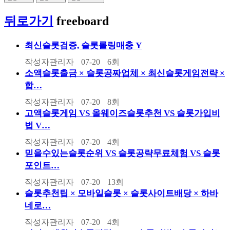
뒤로가기
freeboard
최신슬롯검증, 슬롯롤링매충 Y
작성자
관리자
07-20
6
회
소액슬롯출금 × 슬롯공짜업체 × 최신슬롯게임전략 ×
합…
작성자
관리자
07-20
8
회
고액슬롯게임 VS 올웨이즈슬롯추천 VS 슬롯가입비
법 V…
작성자
관리자
07-20
4
회
믿을수있는슬롯순위 VS 슬롯공략무료체험 VS 슬롯
포인트…
작성자
관리자
07-20
13
회
슬롯추천팁 × 모바일슬롯 × 슬롯사이트배당 × 하바
네로…
작성자
관리자
07-20
4
회