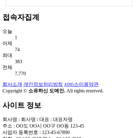
접속자집계
오늘
1
어제
74
최대
383
전체
7,770
회사소개
개인정보처리방침
서비스이용약관
Copyright ©
소유하신 도메인.
All rights reserved.
사이트 정보
회사명 : 회사명 / 대표 : 대표자명
주소 : OO도 OO시 OO구 OO동 123-45
사업자 등록번호 : 123-45-67890