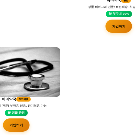
하나약국
종합
정품 비아그라 전문! 빠른배송. 처
🎁 첫구매 20%
가입하기
비아약국
천연제품
 전문! 부작용 없음. 장기복용 가능.
🎁 샘플 증정
가입하기