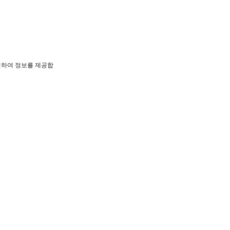
선하여 정보를 제공합