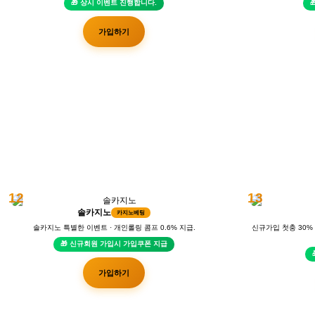
🎁 상시 이벤트 진행합니다.
가입하기
12
13
솔카지노
카지노베팅
솔카지노 특별한 이벤트 · 개인롤링 콤프 0.6% 지급.
신규가입 첫충 30% 
🎁 신규회원 가입시 가입쿠폰 지급
가입하기