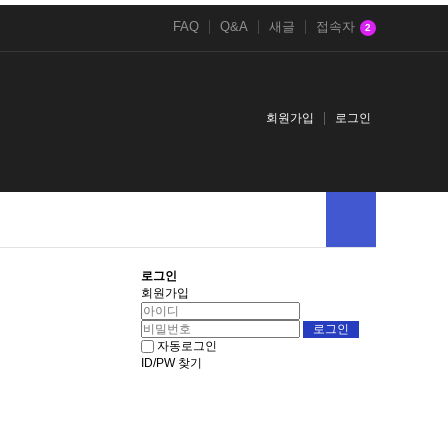
FAQ
Q&A
새글
접속자
2
회원가입
로그인
로그인
회원가입
자동로그인
ID/PW 찾기