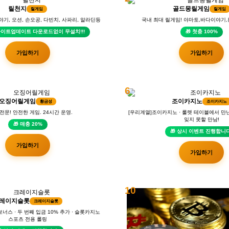
릴천지
골드몽릴게임
릴게임
릴게임
기, 오션, 손오공, 다빈치, 사파리, 알라딘등
국내 최대 릴게임! 야마토,바다이야기,
 사이트업데이트 다운로드없이 무설치!!!
🎁 첫충 100%
가입하기
가입하기
6
오징어릴게임
조이카지노
황금성
조이카지노
전문! 안전한 게임. 24시간 운영.
[우리계열]조이카지노 · 룰렛 테이블에서 만
잊지 못할 만남!
🎁 매충 20%
🎁 상시 이벤트 진행합니다
가입하기
가입하기
10
레이지슬롯
크레이지슬롯
보너스 · 두 번째 입금 10% 추가 · 슬롯카지노
스포츠 전용 롤링