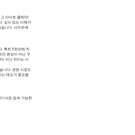
그 사이트 클릭!의
. 깊이 있는 이해가
있습니다. 사이트에
. 특히 5천만에 처
적인 현상이 아닌 구
이 지닌 의미는 시
습니다. 관련 시장도
기는 태도가 중요합
어디서든 접속 가능한