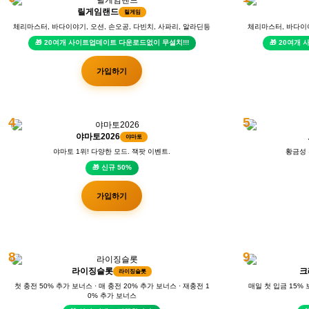
릴게임랜드
릴게임
체리마스터, 바다이야기, 오션, 손오공, 다빈치, 사파리, 알라딘등
체리마스터, 바다이야
🎁 20여개 사이트업데이트 다운로드없이 무설치!!!
🎁 20여개
가입하기
4
5
야마토2026
야마토
야마토 1위! 다양한 모드. 잭팟 이벤트.
황금성 
🎁 신규 50%
가입하기
8
9
라이징슬롯
크
라이징슬롯
첫 충전 50% 추가 보너스 · 매 충전 20% 추가 보너스 · 재충전 1
매일 첫 입금 15% 
0% 추가 보너스