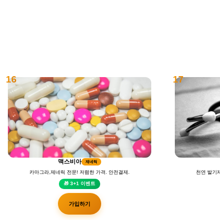
16
17
맥스비아
제네릭
카마그라,제네릭 전문! 저렴한 가격. 안전결제.
천연 발기제
🎁 3+1 이벤트
가입하기