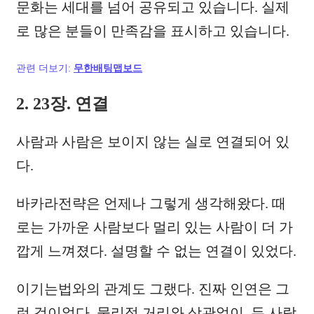
문화는 세대를 넘어 공유되고 있습니다. 실제
로 많은 분들이 만족감을 표시하고 있습니다.
관련 더보기:
무한배팅맵보드
2. 23장. 연결
사람과 사람은 보이지 않는 실로 연결되어 있
다.
바카라전략은 언제나 그렇게 생각해왔다. 때
로는 가까운 사람보다 멀리 있는 사람이 더 가
깝게 느껴졌다. 설명할 수 없는 연결이 있었다.
이기는법와의 관계도 그랬다. 진짜 인연은 그
런 것이었다. 물리적 거리와 상관없이, 두 사람