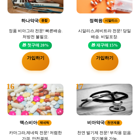
하나약국
정력원
종합
시알리스
정품 비아그라 전문! 빠른배송.
시알리스,레비트라 전문! 당일
처방전 불필요.
배송. 비밀포장.
🎁 첫구매 20%
🎁 재구매 15%
가입하기
가입하기
16
17
맥스비아
비아약국
제네릭
천연제품
카마그라,제네릭 전문! 저렴한
천연 발기제 전문! 부작용 없음.
가격. 안전결제.
장기복용 가능.