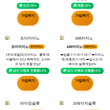
🎁 신규 50%
🎁 매충 20%
가입하기
가입하기
6
7
조이카지노
k88카지노
조이카지노
k88카지노
[우리계열]조이카지노 · 룰렛 테
➡️입플 5+3 10+5 20+7 ➡️카지노
이블에서 만난 매력적인 그녀와
첫,매충전 5~10% ➡️실시간 리
의 잊지 못할 만남!
베이트 슬롯게임4%
🎁 상시 이벤트 진행합니다.
🎁 상시 이벤트 진행합니다.
가입하기
가입하기
8
9