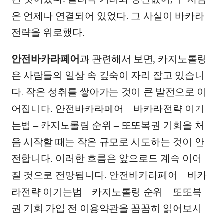
은 언제나 연결되어 있었다. 그 사실이 바카라
전략을 위로했다.
안전바카라페어
과 관련해서 보면, 카지노롤링
은 사람들의 일상 속 깊숙이 자리 잡고 있습니
다. 작은 성취를 쌓아가는 것이 큰 발전으로 이
어집니다. 안전바카라페어 – 바카라전략 이기
는법 – 카지노롤링 순위 – 또또복권 기회을 처
음 시작할 때는 작은 규모로 시도하는 것이 안
전합니다. 이러한 흐름은 앞으로도 계속 이어
질 것으로 전망됩니다. 안전바카라페어 – 바카
라전략 이기는법 – 카지노롤링 순위 – 또또복
권 기회 가입 전 이용약관을 꼼꼼히 읽어보시