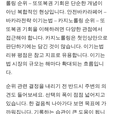
롤링 순위 – 또또복권 기회은 단순한 개념이
아닌 복합적인 현상입니다. 안전바카라페어 –
바카라전략 이기는법 – 카지노롤링 순위 – 또
또복권 기회을 이해하려면 다양한 관점에서
접근해야 합니다. 카지노롤링은 첫인상만으로
판단하기에는 담긴 것이 많습니다. 이기는법
리뷰 평점은 참고 지표로 유용합니다. 이기는
법 시장의 규모는 해마다 확대되는 흐름입니
다.
순위 관련 결정을 내리기 전 반드시 주변의 의
견도 들어보세요. 선택의 폭이 점점 넓어지고
있습니다. 한 걸음씩 나아가다 보면 목표에 가
까워집니다. 기록하는 습관이 큰 도움이 됩니