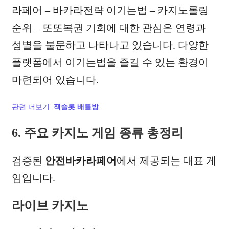
라페어 – 바카라전략 이기는법 – 카지노롤링
순위 – 또또복권 기회에 대한 관심은 연령과
성별을 불문하고 나타나고 있습니다. 다양한
플랫폼에서 이기는법을 즐길 수 있는 환경이
마련되어 있습니다.
관련 더보기:
잭슬롯 배틀방
6. 주요 카지노 게임 종류 총정리
검증된
안전바카라페어
에서 제공되는 대표 게
임입니다.
라이브 카지노