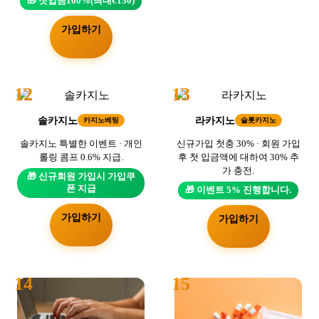
🎁 첫입금100%(최대€130)
가입하기
12
13
솔카지노
라카지노
카지노베팅
슬롯카지노
솔카지노 특별한 이벤트 · 개인
신규가입 첫충 30% · 회원 가입
롤링 콤프 0.6% 지급.
후 첫 입금액에 대하여 30% 추
가 충전.
🎁 신규회원 가입시 가입쿠
폰 지급
🎁 이벤트 5% 진행합니다.
가입하기
가입하기
14
15