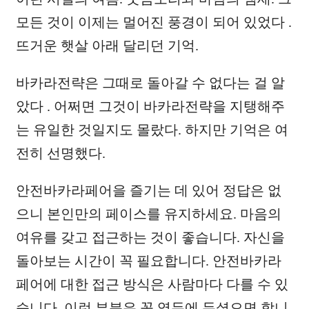
모든 것이 이제는 멀어진 풍경이 되어 있었다 .
뜨거운 햇살 아래 달리던 기억.
바카라전략은 그때로 돌아갈 수 없다는 걸 알
았다 . 어쩌면 그것이 바카라전략을 지탱해주
는 유일한 것일지도 몰랐다. 하지만 기억은 여
전히 선명했다.
안전바카라페어을 즐기는 데 있어 정답은 없
으니 본인만의 페이스를 유지하세요. 마음의
여유를 갖고 접근하는 것이 좋습니다. 자신을
돌아보는 시간이 꼭 필요합니다. 안전바카라
페어에 대한 접근 방식은 사람마다 다를 수 있
습니다. 이런 부분은 꼭 염두에 두셨으면 합니