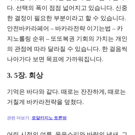
다. 선택의 폭이 점점 넓어지고 있습니다. 신중
한 결정이 필요한 부분이라고 할 수 있습니다.
안전바카라페어 – 바카라전략 이기는법 – 카
지노롤링 순위 – 또또복권 기회의 가치는 개인
의 관점에 따라 달라질 수 있습니다. 한 걸음씩
나아가다 보면 목표에 가까워집니다.
3. 5장. 회상
기억은 바다와 같다. 때로는 잔잔하게, 때로는
거칠게 바카라전략을 덮쳤다.
관련 더보기:
로얄카지노 토론방
어린 시절의 여름. 웃음소리와 바람의 냄새. 그