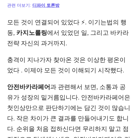
관련 더보기:
디파이 토론방
모든 것이 연결되어 있었다 ⚡. 이기는법의 행
동,
카지노롤링
에서 있었던 일, 그리고 바카라
전략 자신의 과거까지.
충격이 지나가자 찾아온 것은 이상한 평온이
었다 . 이제야 모든 것이 이해되기 시작했다.
안전바카라페어
과 관련해서 보면, 소통과 공
유가 성장의 밑거름입니다. 안전바카라페어은
첫인상만으로 판단하기에는 담긴 것이 많습니
다. 작은 차이가 큰 결과를 만들어내기도 합니
다. 순위을 처음 접하신다면 무리하지 말고 점