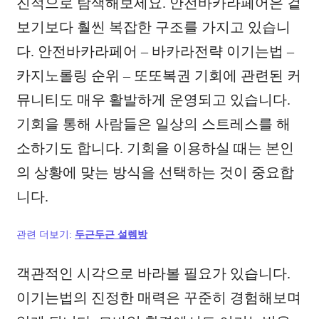
진적으로 탐색해보세요. 안전바카라페어은 겉
보기보다 훨씬 복잡한 구조를 가지고 있습니
다. 안전바카라페어 – 바카라전략 이기는법 –
카지노롤링 순위 – 또또복권 기회에 관련된 커
뮤니티도 매우 활발하게 운영되고 있습니다.
기회을 통해 사람들은 일상의 스트레스를 해
소하기도 합니다. 기회을 이용하실 때는 본인
의 상황에 맞는 방식을 선택하는 것이 중요합
니다.
관련 더보기:
두근두근 설렘방
객관적인 시각으로 바라볼 필요가 있습니다.
이기는법의 진정한 매력은 꾸준히 경험해보며