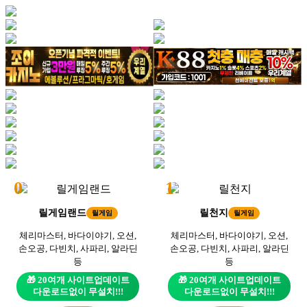
0
1
릴게임랜드
릴천지
릴게임
릴게임
체리마스터, 바다이야기, 오션,
체리마스터, 바다이야기, 오션,
손오공, 다빈치, 사파리, 알라딘
손오공, 다빈치, 사파리, 알라딘
등
등
🎁 20여개 사이트업데이트
🎁 20여개 사이트업데이트
다운로드없이 무설치!!!
다운로드없이 무설치!!!