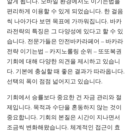
알게 됩니다. 모바일 환경에서도 이기는법을
편리하게 이용할 수 있게 되었습니다. 한 걸음
씩 나아가다 보면 목표에 가까워집니다. 바카
라전략의 특징은 그 다양성에 있다고 할 수 있
습니다. 전문가들은 안전바카라페어 – 바카라
전략 이기는법 – 카지노롤링 순위 – 또또복권
기회에 대해 다양한 의견을 제시하고 있습니
다. 기본에 충실할 때 좋은 결과가 따라옵니다.
선택의 폭이 점점 넓어지고 있습니다.
기회에서 승률보다 중요한 건 자금 관리와 절
제입니다. 목적과 수단을 혼동하지 않는 것이
중요합니다. 기회의 본질은 시간이 지나면서
조금씩 변화해왔습니다. 체계적인 접근이 효