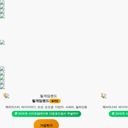
0
1
릴게임랜드
릴게임
체리마스터, 바다이야기, 오션, 손오공, 다빈치, 사파리, 알라딘등
체리마스터, 바다이야
🎁 20여개 사이트업데이트 다운로드없이 무설치!!!
🎁 20여개
가입하기