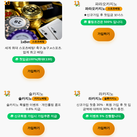
10
11
파라오카지노
스포츠베팅
★신규가입 후 첫입금 보너스
🎁 롤링조건은 500% 입니다.
가입하기
1xBet
스포츠베팅
세계 최대 스포츠베팅! 축구,농구,e스포츠.
업계 최고 배당.
🎁 첫입금100%(최대€130)
가입하기
12
13
솔카지노
라카지노
카지노베팅
슬롯카지노
솔카지노 특별한 이벤트 · 개인롤링 콤프
신규가입 첫충 30% · 회원 가입 후 첫 입
0.6% 지급.
금액에 대하여 30% 추가 충전.
🎁 신규회원 가입시 가입쿠폰 지급
🎁 이벤트 5% 진행합니다.
가입하기
가입하기