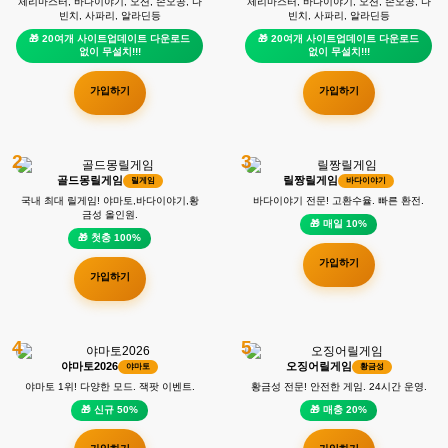
체리마스터, 바다이야기, 오션, 손오공, 다
체리마스터, 바다이야기, 오션, 손오공, 다
빈치, 사파리, 알라딘등
빈치, 사파리, 알라딘등
🎁 20여개 사이트업데이트 다운로드
🎁 20여개 사이트업데이트 다운로드
없이 무설치!!!
없이 무설치!!!
가입하기
가입하기
2
3
골드몽릴게임
릴짱릴게임
릴게임
바다이야기
국내 최대 릴게임! 야마토,바다이야기,황
바다이야기 전문! 고환수율. 빠른 환전.
금성 올인원.
🎁 매일 10%
🎁 첫충 100%
가입하기
가입하기
4
5
야마토2026
오징어릴게임
야마토
황금성
야마토 1위! 다양한 모드. 잭팟 이벤트.
황금성 전문! 안전한 게임. 24시간 운영.
🎁 신규 50%
🎁 매충 20%