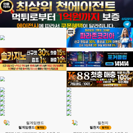
0
1
릴게임랜드
릴천지
릴게임
릴게임