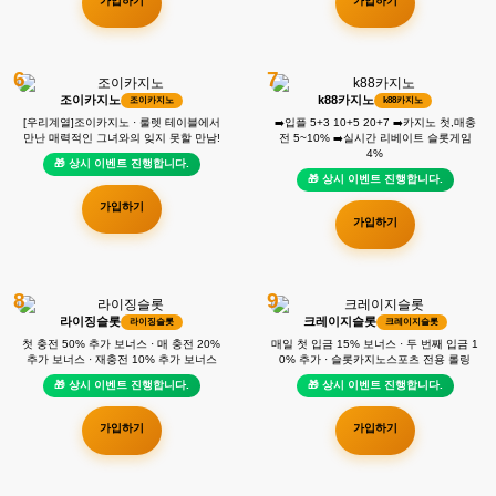
가입하기
가입하기
6
7
조이카지노
k88카지노
조이카지노
k88카지노
[우리계열]조이카지노 · 룰렛 테이블에서
➡️입플 5+3 10+5 20+7 ➡️카지노 첫,매충
만난 매력적인 그녀와의 잊지 못할 만남!
전 5~10% ➡️실시간 리베이트 슬롯게임
4%
🎁 상시 이벤트 진행합니다.
🎁 상시 이벤트 진행합니다.
가입하기
가입하기
8
9
라이징슬롯
크레이지슬롯
라이징슬롯
크레이지슬롯
첫 충전 50% 추가 보너스 · 매 충전 20%
매일 첫 입금 15% 보너스 · 두 번째 입금 1
추가 보너스 · 재충전 10% 추가 보너스
0% 추가 · 슬롯카지노스포츠 전용 롤링
🎁 상시 이벤트 진행합니다.
🎁 상시 이벤트 진행합니다.
가입하기
가입하기