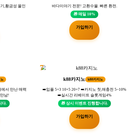
야기,황금성 올인
바다이야기 전문! 고환수율. 빠른 환전.
🎁 매일 10%
가입하기
7
k88카지노
지노
k88카지노
블에서 만난 매력
➡️입플 5+3 10+5 20+7 ➡️카지노 첫,매충전 5~10%
만남!
➡️실시간 리베이트 슬롯게임4%
니다.
🎁 상시 이벤트 진행합니다.
가입하기