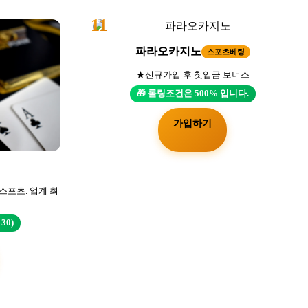
11
파라오카지노
스포츠베팅
★신규가입 후 첫입금 보너스
🎁 롤링조건은 500% 입니다.
가입하기
스포츠. 업계 최
30)