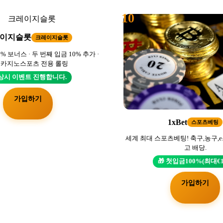
10
이지슬롯
크레이지슬롯
% 보너스 · 두 번째 입금 10% 추가 ·
카지노스포츠 전용 롤링
 상시 이벤트 진행합니다.
가입하기
1xBet
스포츠베팅
세계 최대 스포츠베팅! 축구,농구,e
고 배당.
🎁 첫입금100%(최대€1
가입하기