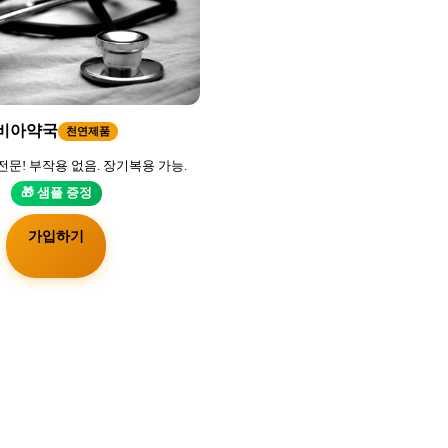
비아약국
천연제품
전문! 부작용 없음. 장기복용 가능.
🎁 샘플 증정
가입하기