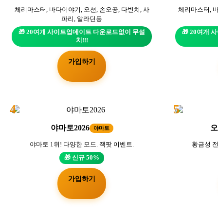
체리마스터, 바다이야기, 오션, 손오공, 다빈치, 사
체리마스터, 바
파리, 알라딘등
🎁 20여개 사이트업데이트 다운로드없이 무설
🎁 20여개
치!!!
가입하기
4
5
야마토2026
오
야마토
야마토 1위! 다양한 모드. 잭팟 이벤트.
황금성 전
🎁 신규 50%
가입하기