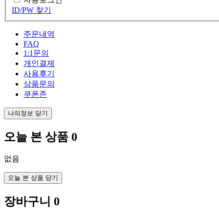
ID/PW 찾기
주문내역
FAQ
1:1문의
개인결제
사용후기
상품문의
쿠폰존
나의정보 닫기
오늘 본 상품
0
없음
오늘 본 상품 닫기
장바구니
0