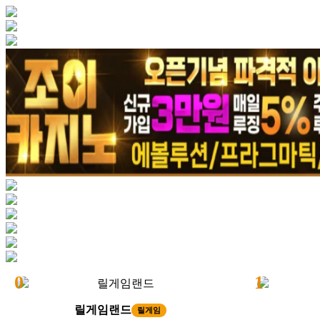
0
1
릴게임랜드
릴게임