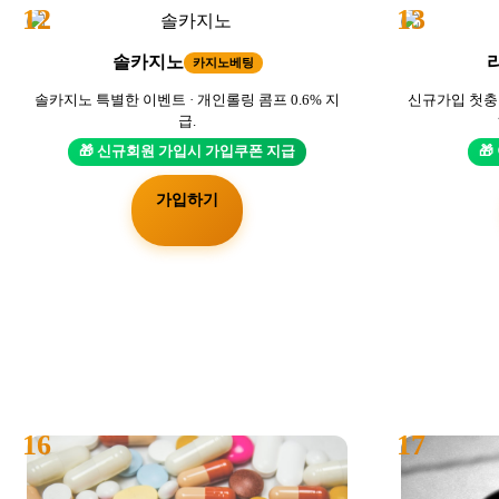
12
13
솔카지노
카지노베팅
솔카지노 특별한 이벤트 · 개인롤링 콤프 0.6% 지
신규가입 첫충 
급.
🎁 신규회원 가입시 가입쿠폰 지급

가입하기
16
17