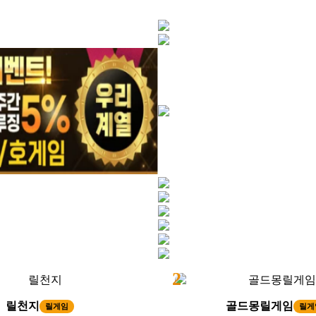
2
릴천지
골드몽릴게임
릴게임
릴게