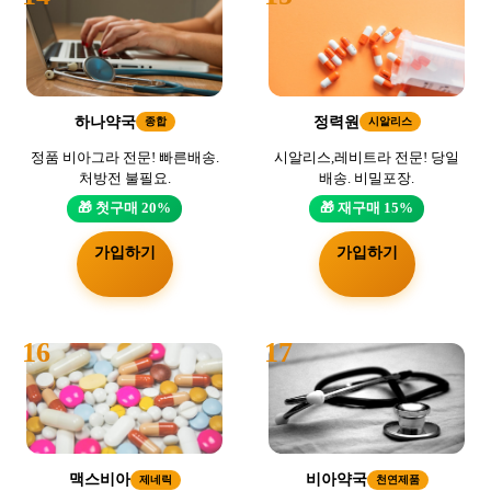
하나약국
정력원
종합
시알리스
정품 비아그라 전문! 빠른배송.
시알리스,레비트라 전문! 당일
처방전 불필요.
배송. 비밀포장.
🎁 첫구매 20%
🎁 재구매 15%
가입하기
가입하기
16
17
맥스비아
비아약국
제네릭
천연제품