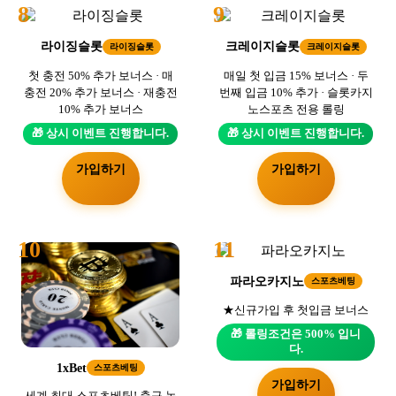
8
9
라이징슬롯
크레이지슬롯
라이징슬롯
크레이지슬롯
첫 충전 50% 추가 보너스 · 매
매일 첫 입금 15% 보너스 · 두
충전 20% 추가 보너스 · 재충전
번째 입금 10% 추가 · 슬롯카지
10% 추가 보너스
노스포츠 전용 롤링
🎁 상시 이벤트 진행합니다.
🎁 상시 이벤트 진행합니다.
가입하기
가입하기
10
11
파라오카지노
스포츠베팅
★신규가입 후 첫입금 보너스
🎁 롤링조건은 500% 입니
다.
1xBet
스포츠베팅
가입하기
세계 최대 스포츠베팅! 축구,농