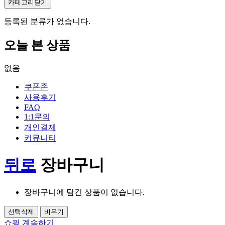
카테고리닫기
등록된 분류가 없습니다.
오늘 본 상품
없음
쿠폰존
사용후기
FAQ
1:1문의
개인결제
커뮤니티
뒤로
장바구니
장바구니에 담긴 상품이 없습니다.
선택삭제
비우기
쇼핑 계속하기