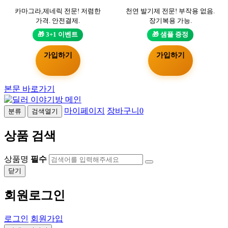
카마그라,제네릭 전문! 저렴한
천연 발기제 전문! 부작용 없음.
가격. 안전결제.
장기복용 가능.
🎁 3+1 이벤트
🎁 샘플 증정
가입하기
가입하기
본문 바로가기
마이페이지
장바구니
0
분류
검색열기
상품 검색
상품명
필수
닫기
회원로그인
로그인
회원가입